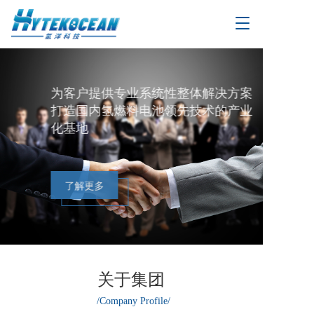
T
o
g
g
l
为客户提供专业系统性整体解决方案
e
打造国内氢燃料电池领先技术的产业
n
a
化基地
v
i
g
a
了解更多
t
i
o
n
关于集团
/Company Profile/