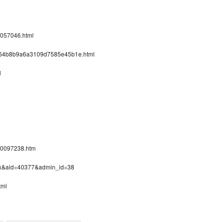
/4057046.html
0/WS64b8b9a6a3109d7585e45b1e.html
l
_10097238.htm
ex&aid=40377&admin_id=38
tml