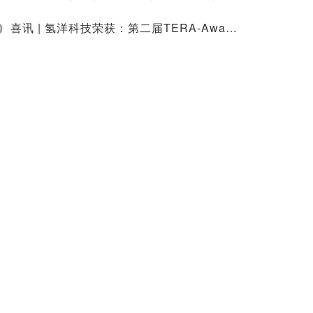
0
喜讯 | 氢洋科技荣获：第二届TERA-Award「碳汭未来」智慧能源创新大赛颁奖典礼在香港隆重举行