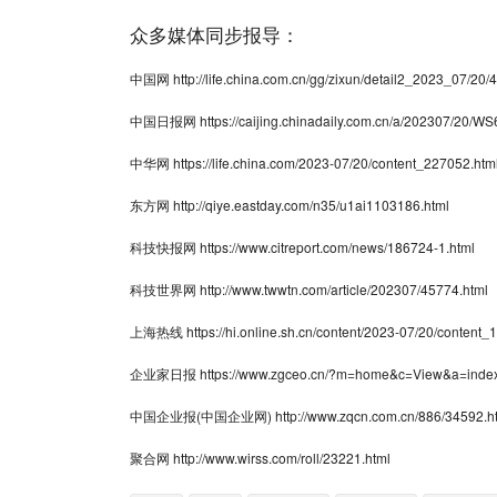
众多媒体同步报导：
中国网
http://life.china.com.cn/gg/zixun/detail2_2023_07/20
中国日报网
https://caijing.chinadaily.com.cn/a/202307/2
中华网
https://life.china.com/2023-07/20/content_227052.htm
东方网
http://qiye.eastday.com/n35/u1ai1103186.html
科技快报网
https://www.citreport.com/news/186724-1.html
科技世界网
http://www.twwtn.com/article/202307/45774.html
上海热线
https://hi.online.sh.cn/content/2023-07/20/content
企业家日报
https://www.zgceo.cn/?m=home&c=View&a=ind
中国企业报(中国企业网)
http://www.zqcn.com.cn/886/34592.h
聚合网
http://www.wirss.com/roll/23221.html