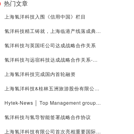
热门文章
上海氢洋科技入围《信用中国》栏目
氢洋科技精工铸就，上海临港产线落成典礼圆满举行
氢洋科技与英国IE公司达成战略合作关系
氢洋科技与远宿科技达成战略合作关系-共创“氢能未来舱”
上海氢洋科技完成国内首轮融资
上海氢洋科技&桂林五洲旅游股份有限公司船舶产业板块 启动氢燃料电池船舶研发，助推船舶绿色智能发展
Hytek-News │ Top Management group of Hytekocean and LHI had strategic meeting in Jiangsu
氢洋科技与氢导智能签署战略合作协议
上海氢洋科技有限公司首次亮相重要国际绿色氢能发展峰会并得到业界充分认可